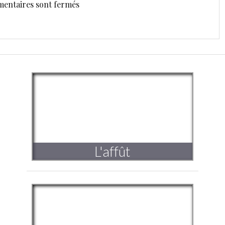
entaires sont fermés
L'affût
Triptyque
Voyager dans l’invisible
Création 2022-2023