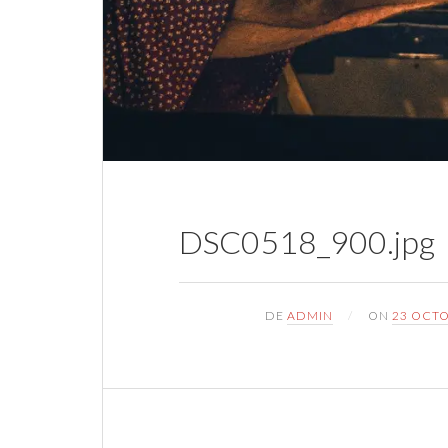
DSC0518_900.jpg
DE
ADMIN
ON
23 OCTO