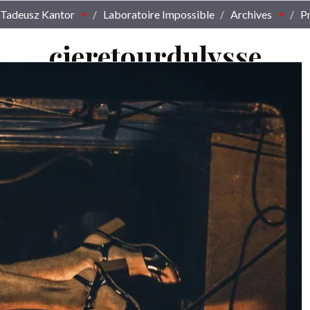
Tadeusz Kantor
Laboratoire Impossible
Archives
P
cieretourdulysse
Laboratoire de recherches théâtrales