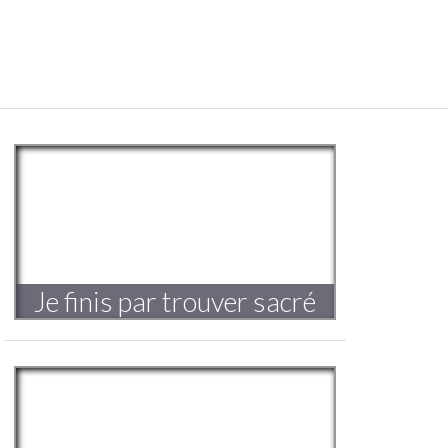
Je finis par trouver sacré
le désordre de mon esprit
Triptyque
Voyager dans l’invisible
Création 2021-2022